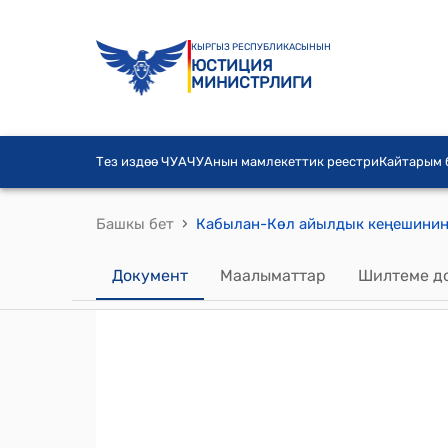
КЫРГЫЗ РЕСПУБЛИКАСЫНЫН
ЮСТИЦИЯ
МИНИСТРЛИГИ
Тез издөө ЧУА
ЧУАнын мамлекеттик реестри
Кайтарым
›
Башкы бет
Документ
Маалыматтар
Шилтеме д