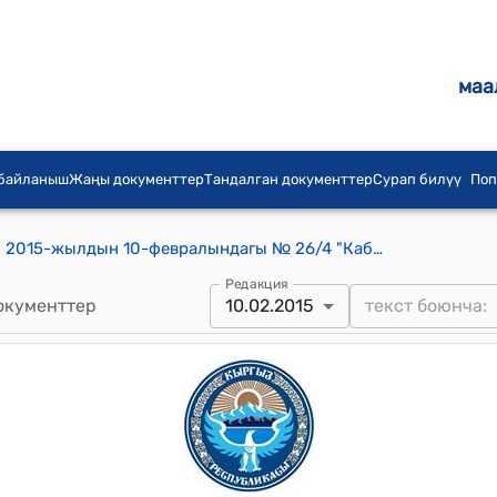
маа
 байланыш
Жаңы документтер
Тандалган документтер
Сурап билүү
Поп
Кабылан-Көл айылдык кеңешинин 2015-жылдын 10-февралындагы № 26/4 "Кабылан–Көл айылдык кеңешинин 2015– жылга перспективалык иш планын бекитүү жөнүндө " токтому
Редакция
окументтер
10.02.2015