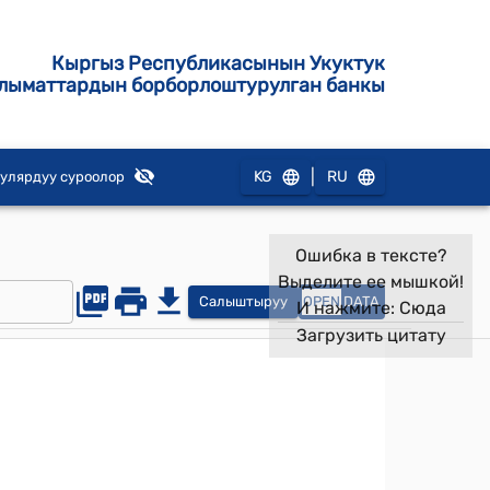
Кыргыз Республикасынын Укуктук
лыматтардын борборлоштурулган банкы
|
KG
RU
улярдуу суроолор
Ошибка в тексте?
Выделите ее мышкой!
Салыштыруу
OPEN
DATA
И нажмите:
Сюда
Загрузить цитату