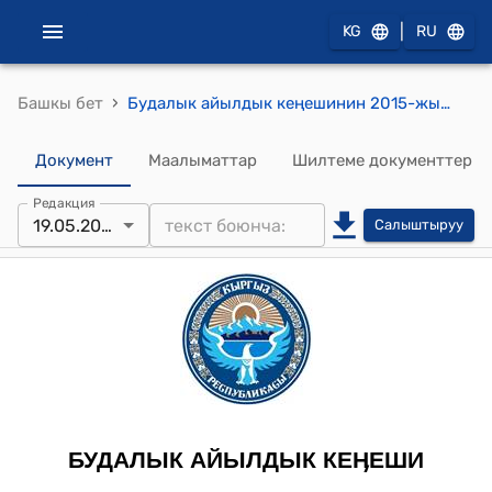
|
KG
RU
›
Башкы бет
Будалык айылдык кеңешинин 2015-жылдын 19-майындагы № 16/1 "Жайыт комитетинин аткарып жаткан иштери жөнүндө" токтому
Документ
Маалыматтар
Шилтеме документтер
Редакция
19.05.2015
Салыштыруу