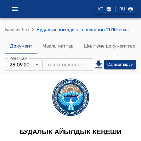
|
KG
RU
›
Башкы бет
Будалык айылдык кеңешинин 2015-жылдын 28-сентябрындгы № 18/1 "Будалык айыл өкмөтүнүн жергиликтүү бюджетинин чыгаша бөлүгүнүн үнөмдөлгөн беренелерин керектүү беренелерге которуу, буга чейинки такталган сметалык планга өзгөртүү киргизүү жөнүндө" токтому
Документ
Маалыматтар
Шилтеме документтер
Редакция
28.09.2015
Салыштыруу