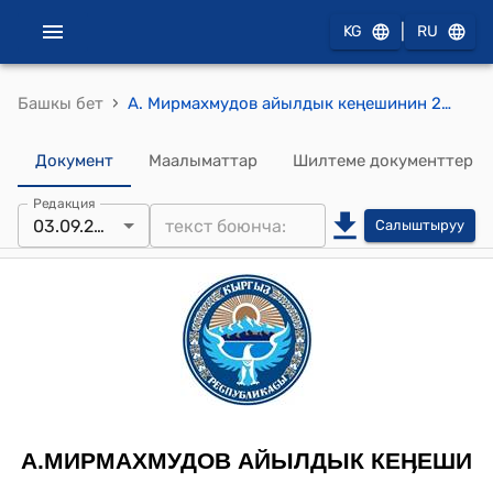
|
KG
RU
›
Башкы бет
А. Мирмахмудов айылдык кеңешинин 2015-жылдын 3-cентябрындагы № 21-4 "А.Мирмахмудов атындагы айыл аймагынын Киров айылынын аралап өтүүчү Ош-Ноокат автожолунун 2-км.-де, жолдун четинде жарнамалык шит орнотуу үчүн жер тилкесин ажыратып берүү жөнүндө" токтому
Документ
Маалыматтар
Шилтеме документтер
Редакция
03.09.2015
Салыштыруу