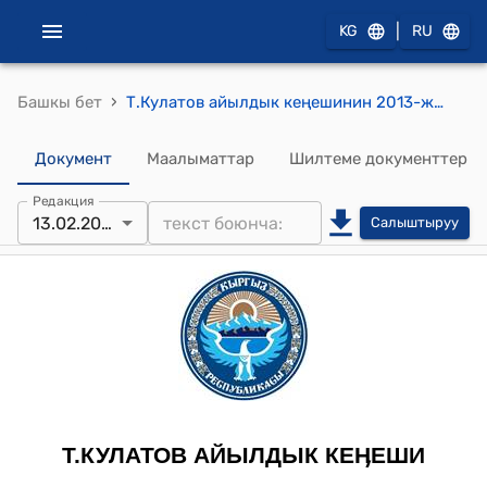
|
KG
RU
›
Башкы бет
Т.Кулатов айылдык кеңешинин 2013-жылдын 13-февралындагы № 3-5 "Т.Кулатов атындагы айылдык округунун тургундарынан алынуучу таштанды салыгынын тарифин бекитүү жөнүндө" токтому
Документ
Маалыматтар
Шилтеме документтер
Редакция
13.02.2015
Салыштыруу