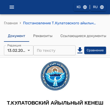
|
KG
RU
›
Главная
Постановление Т.Кулатовского айыльного кенеша от 13 февраля 2013 года № 3-5 "Об утверждении налогового тарифа за вывоз мусора на территории айылного округа им. Т. Кулатова"
Документ
Реквизиты
Ссылающиеся документы
Редакция
13.02.2015
Сравнение