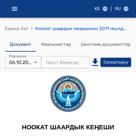
|
KG
RU
›
Башкы бет
Ноокат шаардык кеңешинин 2011-жылдын 6-октябрындагы № XXIV-9 "Ноокат шаардык мэриясында Дин иштери боюнча коомдук Комитеттин курамын бекитүү жөнүндө" токтому
Документ
Маалыматтар
Шилтеме документтер
Редакция
06.10.2011
Салыштыруу