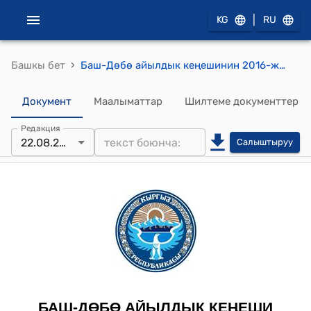
|
KG
RU
›
Башкы бет
Баш-Дөбө айылдык кеңешинин 2016-жылдын 22-августундагы № 21/4 "Кыргыз Республикасынын Өкмөтүнө караштуу мамлекеттик каттоо департаментнин алдындагы калкты жана жарандарды каттоо кызматы менен Баш-Дөбө айыл өкмөтүнүн ортосунда түзүлгөн келишимди бекитүү жөнүндө" токтому
Документ
Маалыматтар
Шилтеме документтер
Редакция
22.08.2016
Салыштыруу