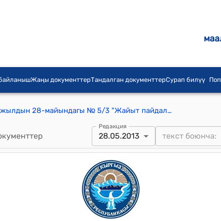
маа
 байланыш
Жаңы документтер
Тандалган документтер
Сурап билүү
Поп
Ак-Кыя айылдык кеңешинин 2014-жылдын 28-майындагы № 5/3 "Жайыт пайдалануучулар бирикмесинин 2013-жылга бюджетин бекитүү жөнүндө" токтому
Редакция
окументтер
28.05.2013