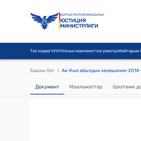
КЫРГЫЗ РЕСПУБЛИКАСЫНЫН
ЮСТИЦИЯ
МИНИСТРЛИГИ
Тез издөө ЧУА
ЧУАнын мамлекеттик реестри
Кайтарым
›
Башкы бет
Документ
Маалыматтар
Шилтеме д