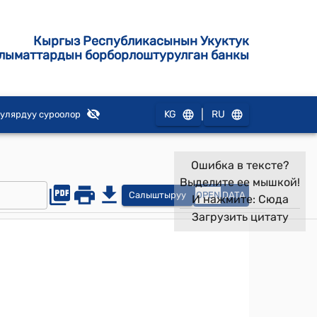
Кыргыз Республикасынын Укуктук
лыматтардын борборлоштурулган банкы
|
KG
RU
улярдуу суроолор
Ошибка в тексте?
Выделите ее мышкой!
Салыштыруу
OPEN
DATA
И нажмите:
Сюда
Загрузить цитату