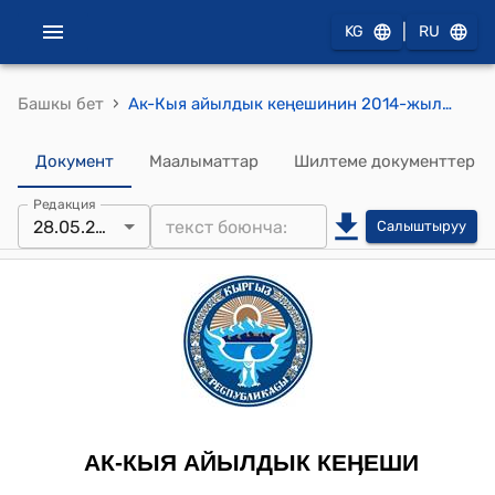
|
KG
RU
›
Башкы бет
Ак-Кыя айылдык кеңешинин 2014-жылдын 28-майындагы № 5/4 "Аксакалдар сотунун курамын жана көчө комитеттерин бекитүү жөнүндө" токтому
Документ
Маалыматтар
Шилтеме документтер
Редакция
28.05.2013
Салыштыруу