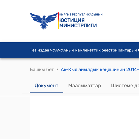
КЫРГЫЗ РЕСПУБЛИКАСЫНЫН
ЮСТИЦИЯ
МИНИСТРЛИГИ
Тез издөө ЧУА
ЧУАнын мамлекеттик реестри
Кайтарым
›
Башкы бет
Документ
Маалыматтар
Шилтеме д