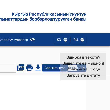
Кыргыз Республикасынын Укуктук
лыматтардын борборлоштурулган банкы
|
KG
RU
улярдуу суроолор
Ошибка в тексте?
Выделите ее мышкой!
Салыштыруу
OPEN
DATA
И нажмите:
Сюда
Загрузить цитату