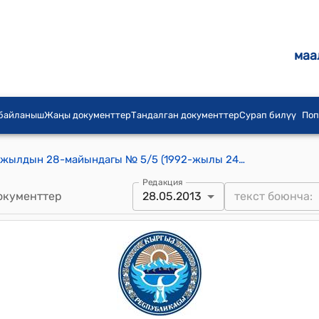
маа
 байланыш
Жаңы документтер
Тандалган документтер
Сурап билүү
Поп
Ак-Кыя айылдык кеңешинин 2014-жылдын 28-майындагы № 5/5 (1992-жылы 24-январь №9 Нарын облустынын эл депутаттарынын Кочкор Райондук Кенешинин президиумунун токтомун Эл депуттарынын Ак-Кыя айылдык Кенешинин аткаруу комитетинин 20-декабрь 1991-жыл №61 чечимин Кара-Суу агрофирмасынын 20-декабрь 1991-жыл №29 токтомун жетекчиликке алуу жөнүндө) токтому
Редакция
окументтер
28.05.2013