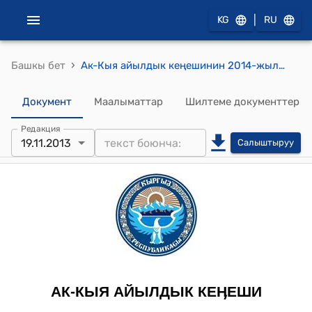
|
KG
RU
›
Башкы бет
Ак-Кыя айылдык кеңешинин 2014-жылдын 19-ноябрындагы № 9/2 "Кара-Суу айылындагы «Ийгилик» бала бакчасы жөнүндө" токтому
Документ
Маалыматтар
Шилтеме документтер
Редакция
19.11.2013
Салыштыруу