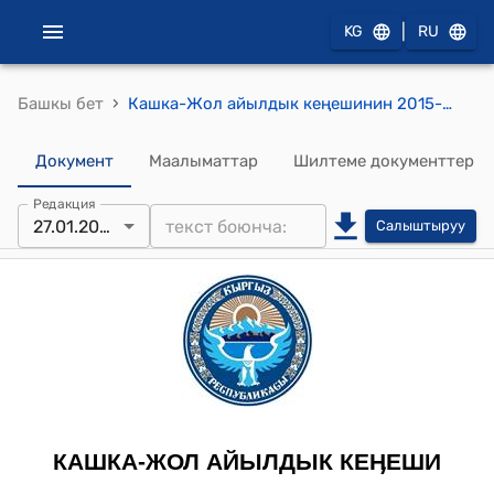
|
KG
RU
›
Башкы бет
Кашка-Жол айылдык кеңешинин 2015-жылдын 27-январындагы № 10/1 "Кашка-Жол айыл өкмөтүнүн башчысы Рахманберди уулу Шайырбектин 2014-жылда аткарган иштеринин отчету жөнүндө" токтому
Документ
Маалыматтар
Шилтеме документтер
Редакция
27.01.2015
Салыштыруу