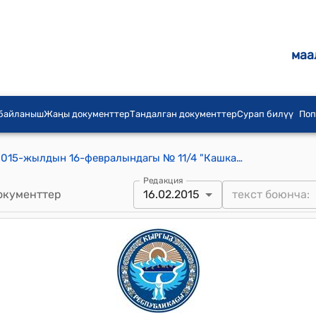
маа
 байланыш
Жаңы документтер
Тандалган документтер
Сурап билүү
Поп
Кашка-Жол айылдык кеңешинин 2015-жылдын 16-февралындагы № 11/4 "Кашка-Жол айыл өкмөтүнө караштуу Жийде айылына караштуу Сай тараптагы жаштардын стадионуна айылга жакын болгондуктан элдердин коопсуздугун сактоо максатында улак чыкканга тыйуу салуу жөнүндө" токтому
Редакция
окументтер
16.02.2015