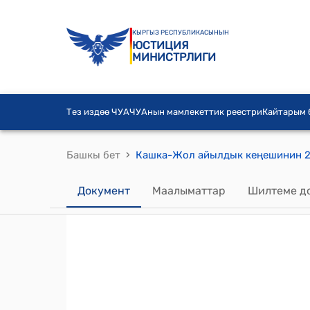
КЫРГЫЗ РЕСПУБЛИКАСЫНЫН
ЮСТИЦИЯ
МИНИСТРЛИГИ
Тез издөө ЧУА
ЧУАнын мамлекеттик реестри
Кайтарым
›
Башкы бет
Документ
Маалыматтар
Шилтеме д