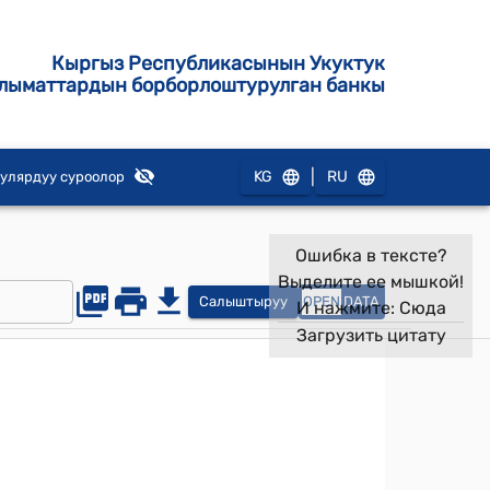
Кыргыз Республикасынын Укуктук
лыматтардын борборлоштурулган банкы
|
KG
RU
улярдуу суроолор
Ошибка в тексте?
Выделите ее мышкой!
Салыштыруу
OPEN
DATA
И нажмите:
Сюда
Загрузить цитату