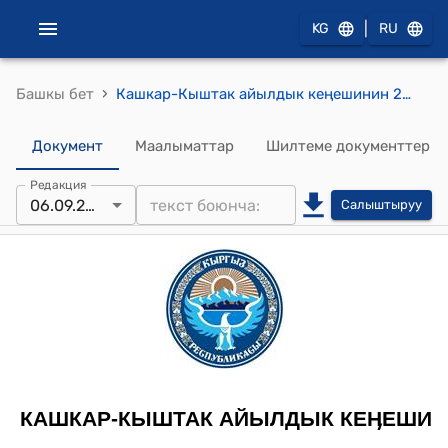
|
KG
RU
›
Башкы бет
Кашкар-Кыштак айылдык кеңешинин 2014-жылдын 6-сентябрындагы № 4 "Кенжекул айылынын тургуну Абдикеримова Азаданын арызы жөнүндө" токтому
Документ
Маалыматтар
Шилтеме документтер
Редакция
06.09.2014
Салыштыруу