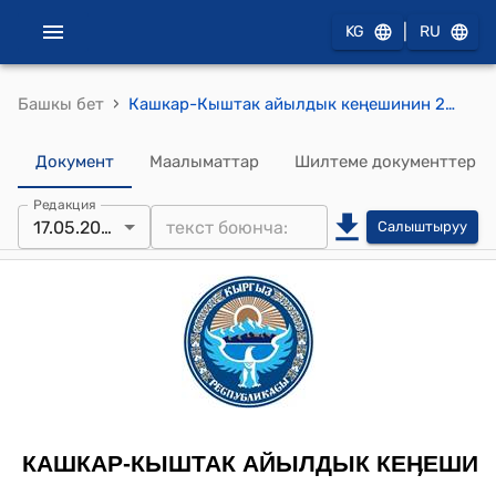
|
KG
RU
›
Башкы бет
Кашкар-Кыштак айылдык кеңешинин 2014-жылдын 17-майындагы № 5 "Мөнөк айылындагы мончону ижарага берүү жөнүндө" токтому
Документ
Маалыматтар
Шилтеме документтер
Редакция
17.05.2014
Салыштыруу