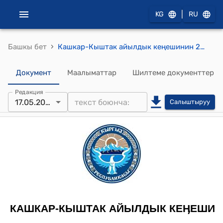
|
KG
RU
›
Башкы бет
Кашкар-Кыштак айылдык кеңешинин 2014-жылдын 17-майындагы № 2 (Депутаттар депутаттык комиссия тарабынан жүргүзүлгөн рейд жөнүндөгү М.Абдылдаевдин билдирүүсүн угуп жана талкуулап чыгып, айылдык кенештин сессиясы жөнүндө) токтому
Документ
Маалыматтар
Шилтеме документтер
Редакция
17.05.2014
Салыштыруу