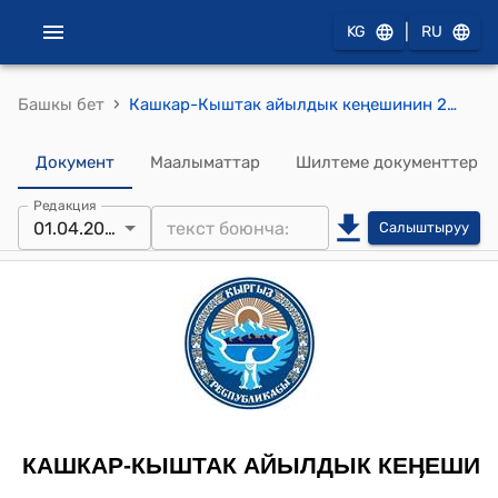
|
KG
RU
›
Башкы бет
Кашкар-Кыштак айылдык кеңешинин 2014-жылдын 1-апрелиндеги № 16 "«Хает-Бахш» ИСКАКБсынын Мады айылындагы суу топтоочу жайды оңдоо үчүн түзгөн сметасын бекитүү жөнүндө" токтому
Документ
Маалыматтар
Шилтеме документтер
Редакция
01.04.2014
Салыштыруу