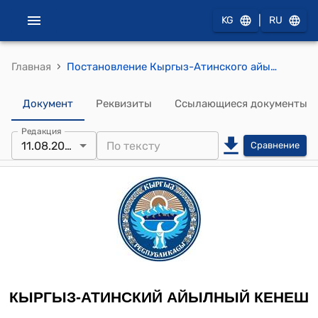
|
KG
RU
›
Главная
Постановление Кыргыз-Атинского айылного кенеша от 11 августа 2011 года № XVII-2 "Об отчете заместителя руководителя айылного округа Асанова М. о проделанной 6 месячной работе 2011 года Кыргыз-Атинского айылного окружного кенеша"
Документ
Реквизиты
Ссылающиеся документы
Редакция
11.08.2011
Сравнение