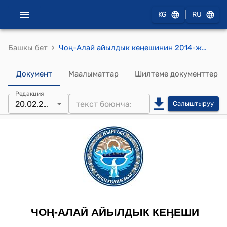
|
KG
RU
›
Башкы бет
Чоң-Алай айылдык кеңешинин 2014-жылдын 20-февралындагы № 6 "Чоң-Алай айылдык аймагында көмүр, алтын, күмүш жана башка тоо кең байлыктары менен ишмердүүлүк жүргүзүп жаткан инвесторлор жөнүндө" токтому
Документ
Маалыматтар
Шилтеме документтер
Редакция
20.02.2014
Салыштыруу