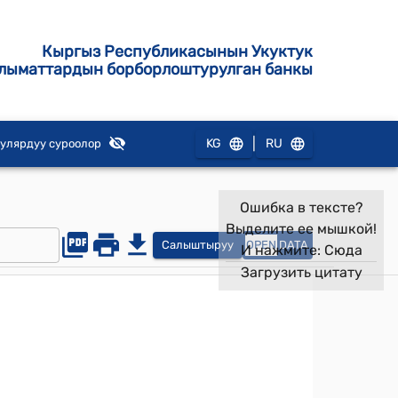
Кыргыз Республикасынын Укуктук
лыматтардын борборлоштурулган банкы
|
KG
RU
улярдуу суроолор
Ошибка в тексте?
Выделите ее мышкой!
Салыштыруу
OPEN
DATA
И нажмите:
Сюда
Загрузить цитату