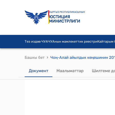
КЫРГЫЗ РЕСПУБЛИКАСЫНЫН
ЮСТИЦИЯ
МИНИСТРЛИГИ
Тез издөө ЧУА
ЧУАнын мамлекеттик реестри
Кайтарым
›
Башкы бет
Документ
Маалыматтар
Шилтеме д