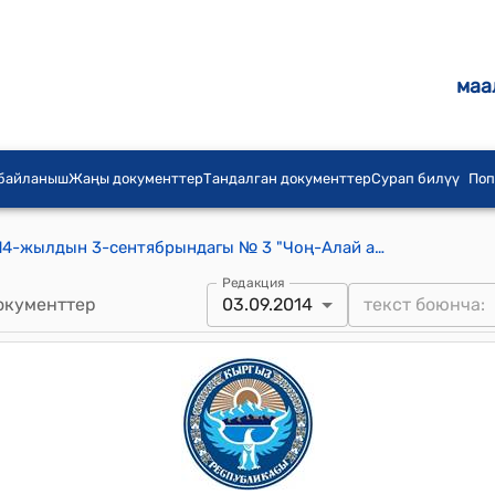
маа
 байланыш
Жаңы документтер
Тандалган документтер
Сурап билүү
Поп
Чоң-Алай айылдык кеңешинин 2014-жылдын 3-сентябрындагы № 3 "Чоң-Алай айылдык аймагынын территориясы аркылуу өтүүчү Кыргыз Кытай газ түтүктөрүнө жер бөлүп берүү жөнүндө" токтому
Редакция
окументтер
03.09.2014