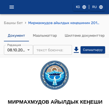
|
KG
RU
›
Башкы бет
Мирмахмудов айылдык кеңешинин 2014-жылдын 8-октябрындагы № 13-2 "А.Мирмахмудов атындагы айыл аймагында 2014-2015-жылдардын кыш мезгилине карата даярдыктарды жүргүзүү,электр энергиясынын лимитин сактоо жана белгиленген чектөөдөн ашыкча сарпталышына жол бербөө боюнча эл арасында түшүндүрүү иштерин алып баруу жөнүндө" токтому
Документ
Маалыматтар
Шилтеме документтер
Редакция
08.10.2014
Салыштыруу