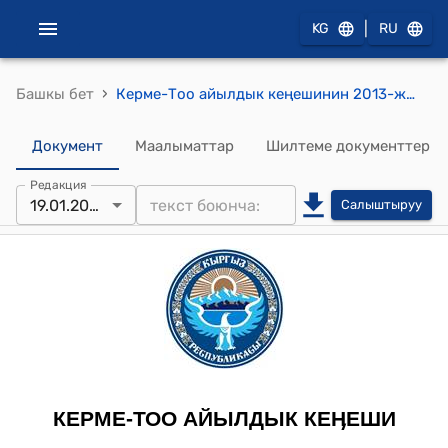
|
KG
RU
›
Башкы бет
Керме-Тоо айылдык кеңешинин 2013-жылдын 19-январындагы № 2-3 “Токтогул мектебинин айланасынан Жаштык участкасындагы чоң жолдун боюнан айыл чарба багытына кирбеген бош турган 700 м.кв. жер аянтынан мечит салууга жер ажыратуу жөнүндө” токтому
Документ
Маалыматтар
Шилтеме документтер
Редакция
19.01.2013
Салыштыруу