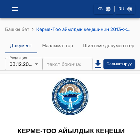
|
KG
RU
›
Башкы бет
Керме-Тоо айылдык кеңешинин 2013-жылдын 3-декабрындагы № 9-1 "Мүлк жана жер салыгын Керме-Тоо айыл өкмөтүнүн аймагына киргизүү жөнүндө" токтому
Документ
Маалыматтар
Шилтеме документтер
Редакция
03.12.2013
Салыштыруу