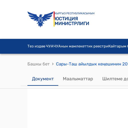
КЫРГЫЗ РЕСПУБЛИКАСЫНЫН
ЮСТИЦИЯ
МИНИСТРЛИГИ
Тез издөө ЧУА
ЧУАнын мамлекеттик реестри
Кайтарым
›
Башкы бет
Документ
Маалыматтар
Шилтеме д