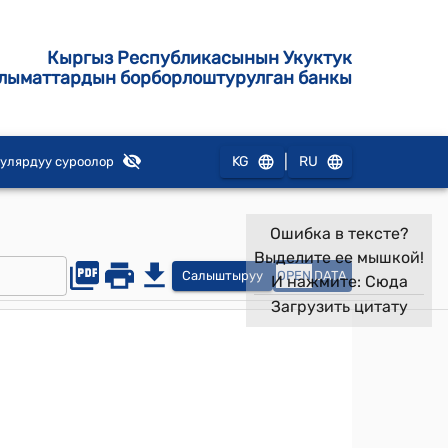
Кыргыз Республикасынын Укуктук
лыматтардын борборлоштурулган банкы
|
KG
RU
улярдуу суроолор
Ошибка в тексте?
Выделите ее мышкой!
Салыштыруу
OPEN
DATA
И нажмите:
Сюда
Загрузить цитату