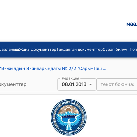
маа
 байланыш
Жаңы документтер
Тандалган документтер
Сурап билүү
Поп
Сары-Таш айылдык кеңешинин 2013-жылдын 8-январындагы № 2/2 "Сары-Таш айылдык Кенешинин Каржы, салык тармагы, инвестиция тартуу жана гуманитардык жардамдарды бөлүштүрүү боюнча туруктуу комиссиянын курамын түзүү жөнүндө" токтому
Редакция
окументтер
08.01.2013