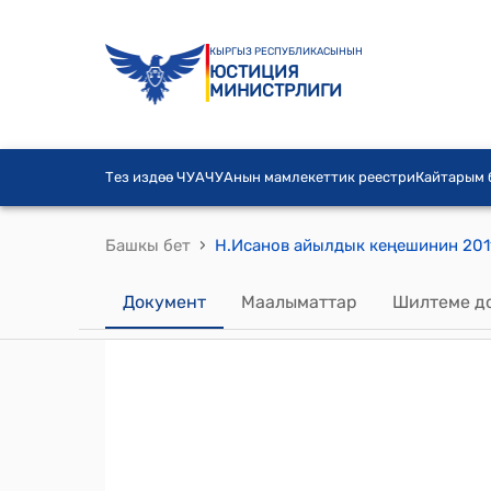
КЫРГЫЗ РЕСПУБЛИКАСЫНЫН
ЮСТИЦИЯ
МИНИСТРЛИГИ
Тез издөө ЧУА
ЧУАнын мамлекеттик реестри
Кайтарым
›
Башкы бет
Документ
Маалыматтар
Шилтеме д