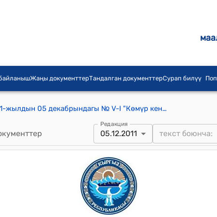
маа
 байланыш
Жаңы документтер
Тандалган документтер
Сурап билүү
Поп
Н.Исанов айылдык кеңешинин 2011-жылдын 05 декабрындагы № V-I "Көмүр кенин изилдөө жөнүндө" токтому
Редакция
окументтер
05.12.2011