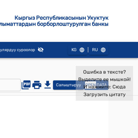
Кыргыз Республикасынын Укуктук
лыматтардын борборлоштурулган банкы
|
KG
RU
улярдуу суроолор
Ошибка в тексте?
Выделите ее мышкой!
Салыштыруу
OPEN
DATA
И нажмите:
Сюда
Загрузить цитату