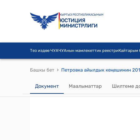
КЫРГЫЗ РЕСПУБЛИКАСЫНЫН
ЮСТИЦИЯ
МИНИСТРЛИГИ
Тез издөө ЧУА
ЧУАнын мамлекеттик реестри
Кайтарым
›
Башкы бет
Документ
Маалыматтар
Шилтеме д