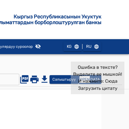
Кыргыз Республикасынын Укуктук
лыматтардын борборлоштурулган банкы
|
KG
RU
улярдуу суроолор
Ошибка в тексте?
Выделите ее мышкой!
Салыштыруу
OPEN
DATA
И нажмите:
Сюда
Загрузить цитату