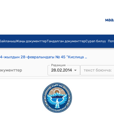
маа
 байланыш
Жаңы документтер
Тандалган документтер
Сурап билүү
Поп
Петровка айылдык кеңешинин 2014-жылдын 28-февралындагы № 45 “Кислица С. И. –тин депутаттык ыйгарым укугун өткөрүп берүү жөнүндө” токтому
Редакция
окументтер
28.02.2014