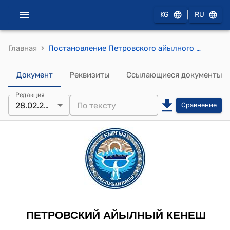
|
KG
RU
›
Главная
Постановление Петровского айылного кенеша от 28 февраля 2014 года № 45 "О сложении депутатских полномочий Кислица С.И."
Документ
Реквизиты
Ссылающиеся документы
Редакция
28.02.2014
Сравнение