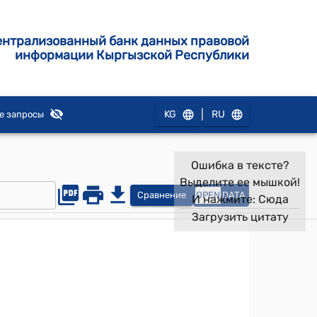
ентрализованный банк данных правовой
информации Кыргызской Республики
|
KG
RU
е запросы
Ошибка в тексте?
Выделите ее мышкой!
Сравнение
OPEN
DATA
И нажмите:
Сюда
Загрузить цитату