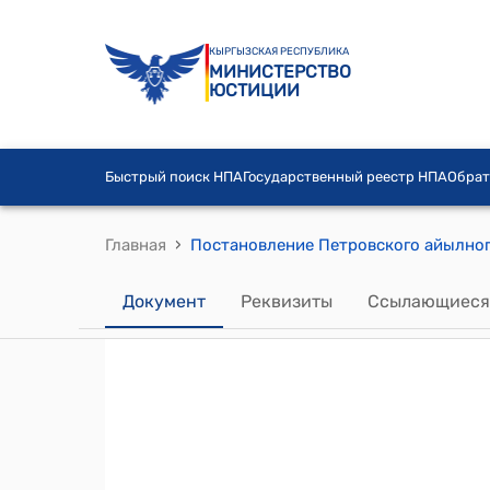
КЫРГЫЗСКАЯ РЕСПУБЛИКА
МИНИСТЕРСТВО
ЮСТИЦИИ
Быстрый поиск НПА
Государственный реестр НПА
Обрат
›
Главная
Документ
Реквизиты
Ссылающиеся