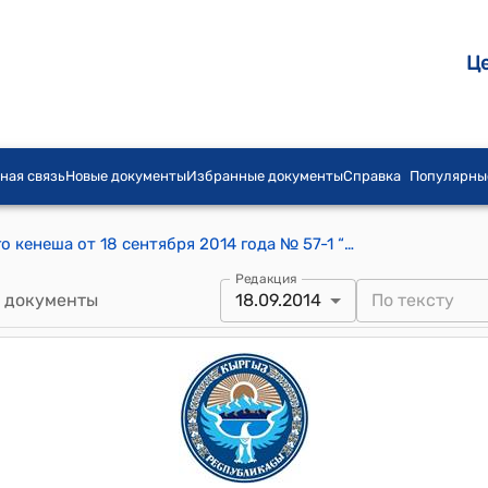
Ц
ная связь
Новые документы
Избранные документы
Справка
Популярны
Постановление Петровского айылного кенеша от 18 сентября 2014 года № 57-1 “О передвижении ассигнований средств по бюджету”
Редакция
 документы
18.09.2014