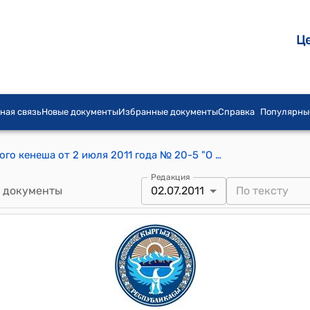
Ц
ная связь
Новые документы
Избранные документы
Справка
Популярны
Постановление Гулистанского айылного кенеша от 2 июля 2011 года № 20-5 "О принятии на баланс Гулистанского айылного округа земельный участок 45,33 га, находящегося на балансе государственного национального парка «Кыргыз Ата»
Редакция
 документы
02.07.2011