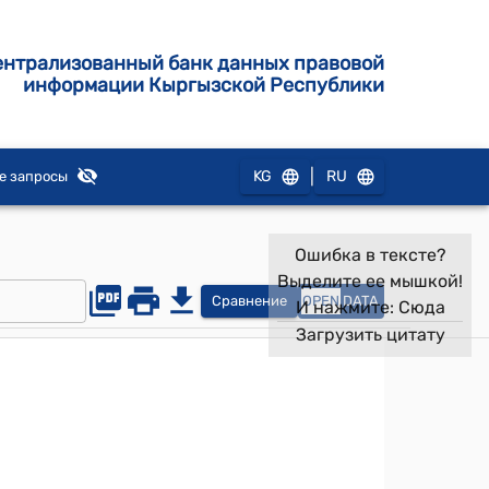
ентрализованный банк данных правовой
информации Кыргызской Республики
|
KG
RU
е запросы
Ошибка в тексте?
Выделите ее мышкой!
Сравнение
OPEN
DATA
И нажмите:
Сюда
Загрузить цитату