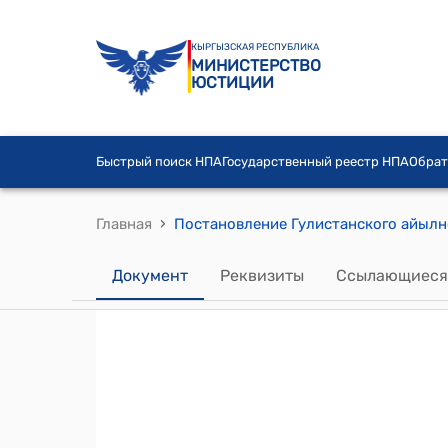
КЫРГЫЗСКАЯ РЕСПУБЛИКА
МИНИСТЕРСТВО
ЮСТИЦИИ
Быстрый поиск НПА
Государственный реестр НПА
Обрат
›
Главная
Документ
Реквизиты
Ссылающиеся