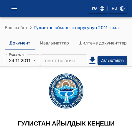
|
KG
RU
›
Башкы бет
Гулистан айылдык округунун 2011-жылдын 24-ноябрындагы № 22-1 "Кыргыз Республикасынын салык Кодексин ишге киргизүү жөнүндөгү м ыйзамынын 3-беренесинин талаптарына ылайык Гулистан айыл округунда жер жана мулк салыгын зоналдык коэффициентинин 2012 жана кейинки жылдар үчүн бекитип берүү жөнүндө" токтому
Документ
Маалыматтар
Шилтеме документтер
Редакция
24.11.2011
Салыштыруу