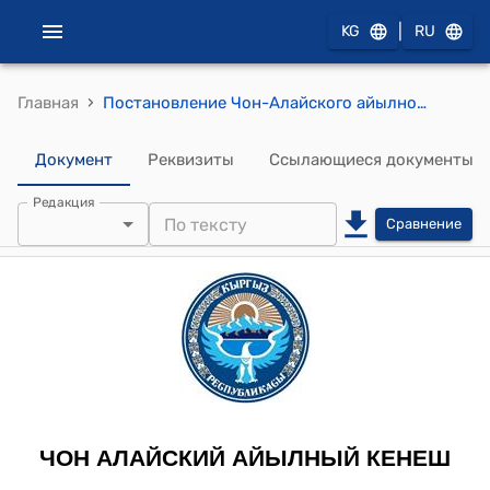
|
KG
RU
›
Главная
Постановление Чон-Алайского айылного кенеша от 03 апреля 2012 года №3 «Утверждение дополнений статьи расходов бюджета Чон-Алайского сельской управы из оставшихся средств за 2011год»
Документ
Реквизиты
Ссылающиеся документы
Редакция
Сравнение