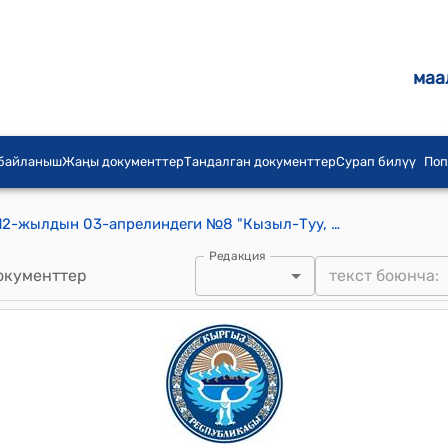
маа
 байланыш
Жаңы документтер
Тандалган документтер
Сурап билүү
Поп
Чоң-Алай айылдык кеңешинин 2012-жылдын 03-апрелиндеги №8 "Кызыл-Туу, ПМК участкаларындагы АЗСтердин жер аянттары жөнүндө" токтому
Редакция
окументтер