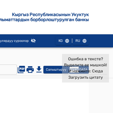
Кыргыз Республикасынын Укуктук
лыматтардын борборлоштурулган банкы
|
KG
RU
улярдуу суроолор
Ошибка в тексте?
Выделите ее мышкой!
Салыштыруу
OPEN
DATA
И нажмите:
Сюда
Загрузить цитату