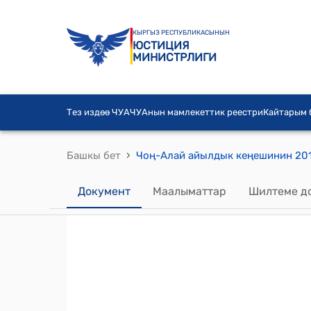
КЫРГЫЗ РЕСПУБЛИКАСЫНЫН
ЮСТИЦИЯ
МИНИСТРЛИГИ
Тез издөө ЧУА
ЧУАнын мамлекеттик реестри
Кайтарым
›
Башкы бет
Документ
Маалыматтар
Шилтеме д