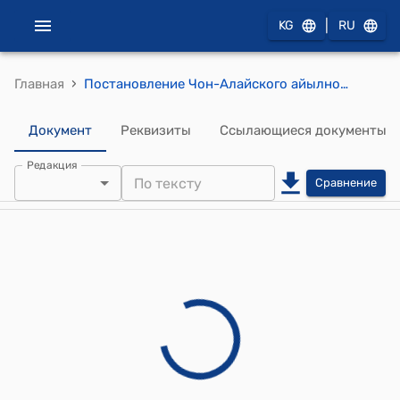
|
KG
RU
›
Главная
Постановление Чон-Алайского айылного кенеша от 3 апреля 2012 года № 13 «О присвоении имени Муратова Кудайбака Чон-Алайского района села Дароот-Коргон»
Документ
Реквизиты
Ссылающиеся документы
Редакция
Сравнение