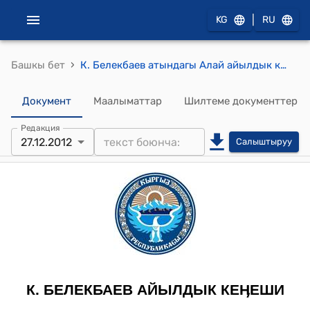
|
KG
RU
›
Башкы бет
К. Белекбаев атындагы Алай айылдык кеңешинин 2012-жылдын 27-декабрындагы № 1/3 "К. Белекбаев атындагы Алай айылдык кеңешинин төрагасы шайлоону өткөрүү боюнча эсептөө комиссиясын курамьп шайлоо жөнүндө" токтому
Документ
Маалыматтар
Шилтеме документтер
Редакция
27.12.2012
Салыштыруу