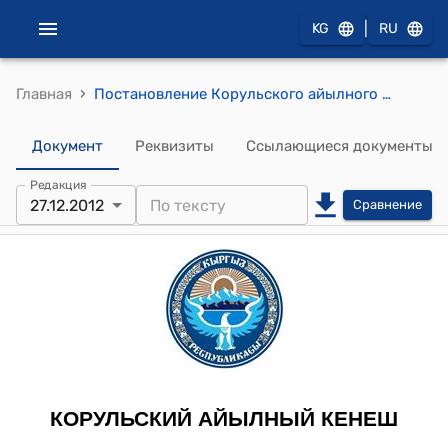
|
KG
RU
›
Главная
Постановление Корульского айылного кенеша от 27 декабря 2012 года № 1/2 "Об избрании торага Корульского айылного кенеша"
Документ
Реквизиты
Ссылающиеся документы
Редакция
27.12.2012
Сравнение