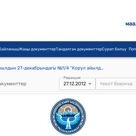
маа
 байланыш
Жаңы документтер
Тандалган документтер
Сурап билүү
Поп
Корул айылдык кеңешинин 2012-жылдын 27-декабрындагы №1/4 "Корул айылдык кеңешинин регламентин бекитүү жөнүндө" токтому
Редакция
окументтер
27.12.2012