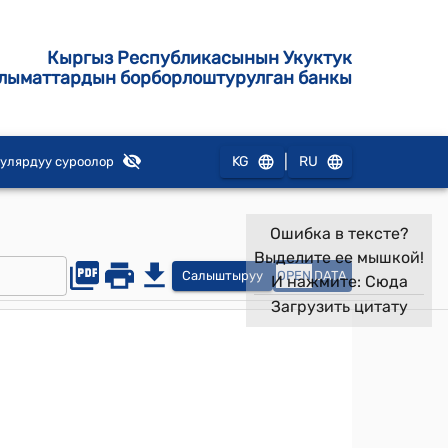
Кыргыз Республикасынын Укуктук
лыматтардын борборлоштурулган банкы
|
KG
RU
улярдуу суроолор
Ошибка в тексте?
Выделите ее мышкой!
Салыштыруу
OPEN
DATA
И нажмите:
Сюда
Загрузить цитату