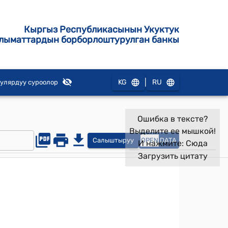
Кыргыз Республикасынын Укуктук
лыматтардын борборлоштурулган банкы
|
KG
RU
улярдуу суроолор
Ошибка в тексте?
Выделите ее мышкой!
Салыштыруу
OPEN
DATA
И нажмите:
Сюда
Загрузить цитату