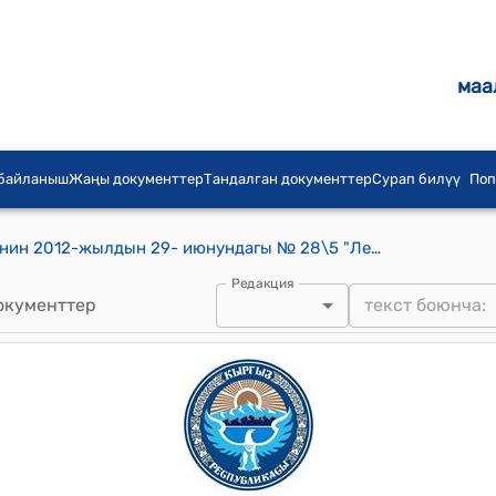
маа
 байланыш
Жаңы документтер
Тандалган документтер
Сурап билүү
Поп
Ленин айылдык округунун кеңешинин 2012-жылдын 29- июнундагы № 28\5 "Ленин айылдык округунун Согонду ,Мурдаш айылдарындагы вет сервистерге вет жабдыктар менен камсыз кылуу жөнүндө." токтому
Редакция
окументтер