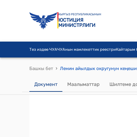
КЫРГЫЗ РЕСПУБЛИКАСЫНЫН
ЮСТИЦИЯ
МИНИСТРЛИГИ
Тез издөө ЧУА
ЧУАнын мамлекеттик реестри
Кайтарым
›
Башкы бет
Документ
Маалыматтар
Шилтеме д