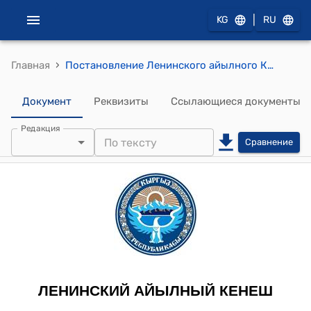
|
KG
RU
›
Главная
Постановление Ленинского айылного Кенеша от 29- июня 2012 года №28/5 "О ветсервисов сел Мурдаш,Согонду ветеринарными принадлежностями заседание"
Документ
Реквизиты
Ссылающиеся документы
Редакция
Сравнение