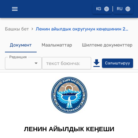
|
KG
RU
›
Башкы бет
Ленин айылдык округунун кеңешинин 2012-жылдын 29- июнундагы № 28\7 "ОсОО «НУР Телеком» уюлдук байланышын орнотуу үчүн жер ажыратып берүу жөнүндө." токтому
Документ
Маалыматтар
Шилтеме документтер
Редакция
Салыштыруу