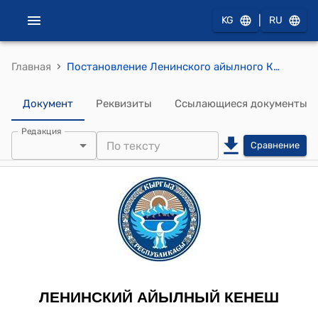
|
KG
RU
›
Главная
Постановление Ленинского айылного Кенеша от 29- июня 2012 года №28/7 "О выделении земли для сотовой связи ОсОО «Нуртелеком»."
Документ
Реквизиты
Ссылающиеся документы
Редакция
Сравнение