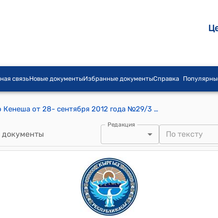
Ц
ная связь
Новые документы
Избранные документы
Справка
Популярны
Постановление Ленинского айылного Кенеша от 28- сентября 2012 года №29/3 "О заявлении жителя села Согонду Ленинского айылного округа Абдылдаева Турарбека о озеленении непригодной для сельского хозяйства земли."
Редакция
 документы