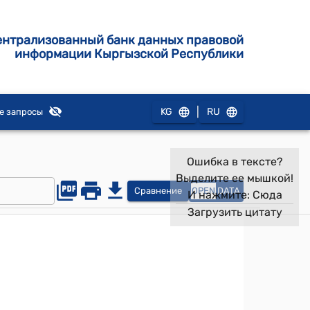
ентрализованный банк данных правовой
информации Кыргызской Республики
|
KG
RU
е запросы
Ошибка в тексте?
Выделите ее мышкой!
Сравнение
OPEN
DATA
И нажмите:
Сюда
Загрузить цитату