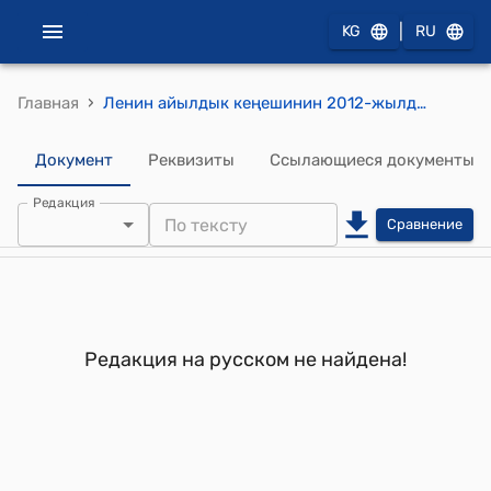
|
KG
RU
›
Главная
Ленин айылдык кеңешинин 2012-жылдын 27- декабрындагы № 1/4 "Ленин айылдык кеңешинин төрагасын шайлоону өткөрүү боюнча эсептөө комиссиясынын 2012-жылдын 27-декабрындагы № I, 2 протоколдору жөнүндө." токтому
Документ
Реквизиты
Ссылающиеся документы
Редакция
Сравнение
Редакция на русском не найдена!