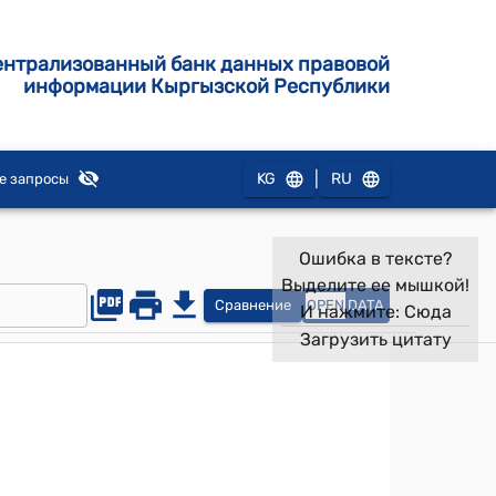
ентрализованный банк данных правовой
информации Кыргызской Республики
|
KG
RU
е запросы
Ошибка в тексте?
Выделите ее мышкой!
Сравнение
OPEN
DATA
И нажмите:
Сюда
Загрузить цитату