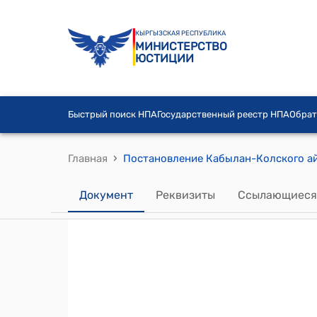
КЫРГЫЗСКАЯ РЕСПУБЛИКА
МИНИСТЕРСТВО
ЮСТИЦИИ
Быстрый поиск НПА
Государственный реестр НПА
Обрат
›
Главная
Документ
Реквизиты
Ссылающиеся