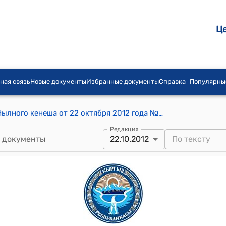
Ц
ная связь
Новые документы
Избранные документы
Справка
Популярны
Постановление Кабылан-Колского айылного кенеша от 22 октября 2012 года № 12/2 "О состоянии подготовки к зиме социальных объектов айылного округа"
Редакция
 документы
22.10.2012