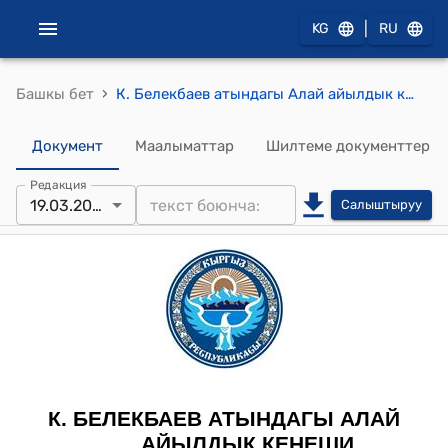
|
KG
RU
›
Башкы бет
К. Белекбаев атындагы Алай айылдык кеңешинин 2015-жылдын 19-мартындагы № 15/1 "Айылдык аймактык жергиликтүү жамаатынын Типтүү Уставын иштеп чыгып бекитүү жөнүндө" токтому
Документ
Маалыматтар
Шилтеме документтер
Редакция
19.03.2015
Салыштыруу