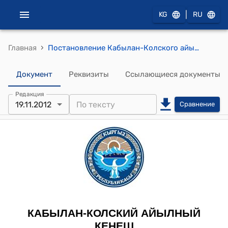
|
KG
RU
›
Главная
Постановление Кабылан-Колского айылного кенеша от 19 ноября 2012 года № 13/4 "О работе школы Э. Мурзаева по правовому, идеологическому и нравственному воспитанию"
Документ
Реквизиты
Ссылающиеся документы
Редакция
19.11.2012
Сравнение