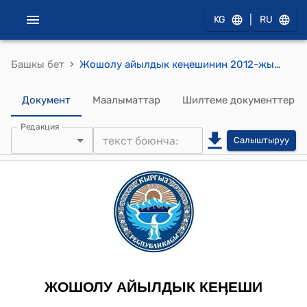
|
KG
RU
›
Башкы бет
Жошолу айылдык кеңешинин 2012-жылдын 16-июлундагы № 29/3 "Жошолу айыл өкмөтүндөгү кайра бөлүштүрүү фондунун жерлерин тактоо инвентаризациялоо жөнүндө" токтому
Документ
Маалыматтар
Шилтеме документтер
Редакция
Салыштыруу