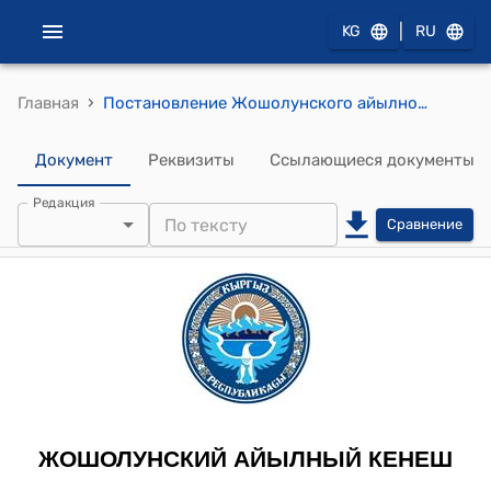
|
KG
RU
›
Главная
Постановление Жошолунского айылного кенеша от 10 августа 2012 года №30/1 "Об отборе и утверждении кандидатов в частных ветеринаров для распределения грантовых средств"
Документ
Реквизиты
Ссылающиеся документы
Редакция
Сравнение