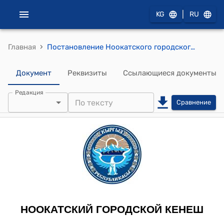
|
KG
RU
›
Главная
Постановление Ноокатского городского Кенеша от 27 сентября 2012 года № XXIX-5 "«Обращение №182 участников Баткенских и других локальных столкновений от 24.08.2012 г. о выделении земельного участка в центральном парке отдыха г. Ноокат для строительства памятника погибшим при защите Родины в Баткенской войне 1999-2000 г.г.»"
Документ
Реквизиты
Ссылающиеся документы
Редакция
Сравнение