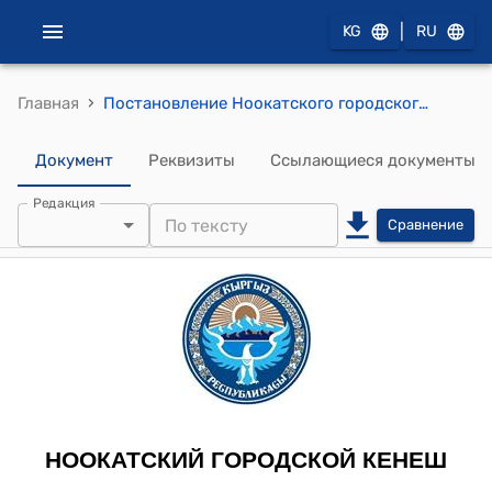
|
KG
RU
›
Главная
Постановление Ноокатского городского Кенеша от 27 сентября 2012 года № XXIX-9 "«О внесении изменений в состав комиссии по строительству и использованию земель при Ноокатском городском Кенеше »."
Документ
Реквизиты
Ссылающиеся документы
Редакция
Сравнение